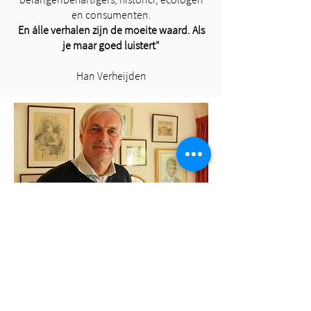
en consumenten.
En álle verhalen zijn de moeite waard. Als
je maar goed luistert"
​Han Verheijden
STRATEGISCHE VISIES
Onze sleutel voor elk
succesvol
concept