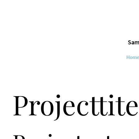
Sam
Hom
Projecttite